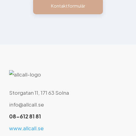
Kontaktformulär
Storgatan 11, 171 63 Solna
info@allcall.se
08-612 81 81
www.allcall.se